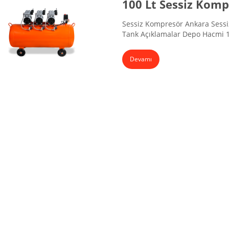
100 Lt Sessiz Kom
Sessiz Kompresör Ankara Sessiz 
Tank Açıklamalar Depo Hacmi 1
8 Bar Hava Emişi 470 lt/dk Volt
112x45x75 cm
Devamı