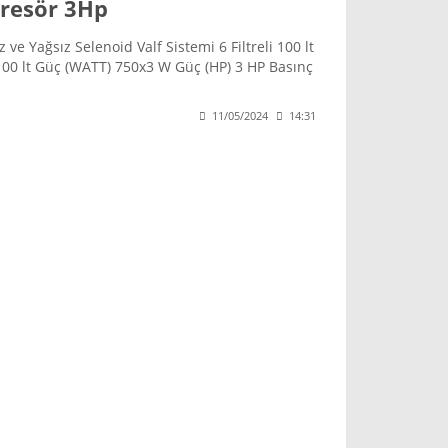
presör 3Hp
ve Yağsız Selenoid Valf Sistemi 6 Filtreli 100 lt
00 lt Güç (WATT) 750x3 W Güç (HP) 3 HP Basınç
aj 220 V Ses Düzeyi 66 dB Ağırlık 80 kg Ölçüler
11/05/2024
14:31