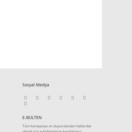
Sosyal Medya
E-BÜLTEN
Tüm kampanya ve duyurulardan haberdar
olmak için e-bültenimize kaydolunuz.