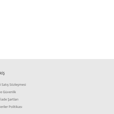
RİŞ
i Satış Sözleşmesi
 ve Güvenlik
 İade Şartları
Veriler Politikası