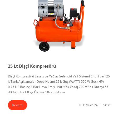
25 Lt Dişçi Kompresörü
Dişçi Kompresörü Sessiz ve Yağsız Selenoid Valf Sistemi Çift Filtreli 25
lt Tank Açıklamalar Depo Hacmi 25 lt Güç (WATT) 550 W Güç (HP)
0.75 HP Basınç 8 Bar Hava Emişi 190 lt/dk Voltaj 220 V Ses Düzeyi 55
dB Ağırlık 21.8 kg Ölçüler 58x25x61 cm
Devamı
11/05/2024
14:38