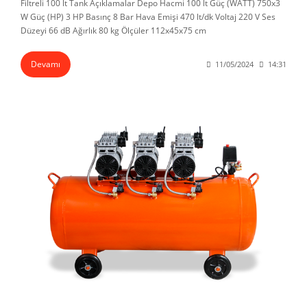
Filtreli 100 lt Tank Açıklamalar Depo Hacmi 100 lt Güç (WATT) 750x3
W Güç (HP) 3 HP Basınç 8 Bar Hava Emişi 470 lt/dk Voltaj 220 V Ses
Düzeyi 66 dB Ağırlık 80 kg Ölçüler 112x45x75 cm
Devamı
11/05/2024
14:31