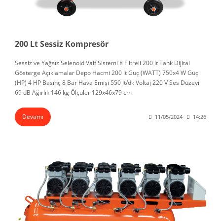
200 Lt Sessiz Kompresör
Sessiz ve Yağsız Selenoid Valf Sistemi 8 Filtreli 200 lt Tank Dijital
Gösterge Açıklamalar Depo Hacmi 200 lt Güç (WATT) 750x4 W Güç
(HP) 4 HP Basınç 8 Bar Hava Emişi 550 lt/dk Voltaj 220 V Ses Düzeyi
69 dB Ağırlık 146 kg Ölçüler 129x46x79 cm
Devamı
11/05/2024
14:26