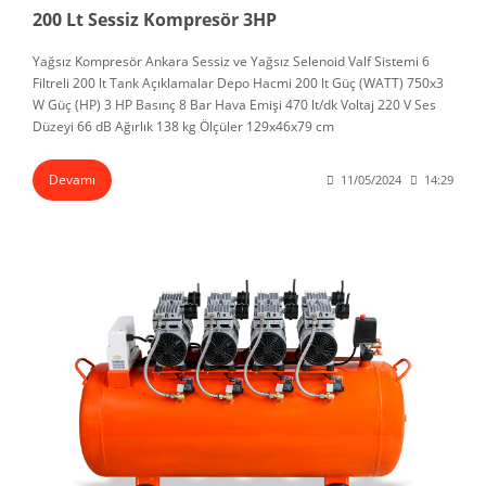
200 Lt Sessiz Kompresör 3HP
Yağsız Kompresör Ankara Sessiz ve Yağsız Selenoid Valf Sistemi 6
Filtreli 200 lt Tank Açıklamalar Depo Hacmi 200 lt Güç (WATT) 750x3
W Güç (HP) 3 HP Basınç 8 Bar Hava Emişi 470 lt/dk Voltaj 220 V Ses
Düzeyi 66 dB Ağırlık 138 kg Ölçüler 129x46x79 cm
Devamı
11/05/2024
14:29