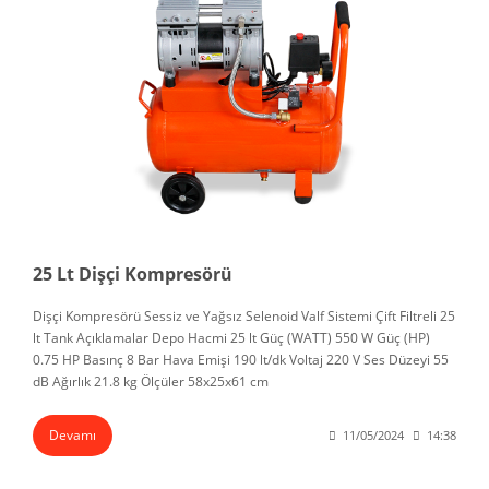
25 Lt Dişçi Kompresörü
Dişçi Kompresörü Sessiz ve Yağsız Selenoid Valf Sistemi Çift Filtreli 25
lt Tank Açıklamalar Depo Hacmi 25 lt Güç (WATT) 550 W Güç (HP)
0.75 HP Basınç 8 Bar Hava Emişi 190 lt/dk Voltaj 220 V Ses Düzeyi 55
dB Ağırlık 21.8 kg Ölçüler 58x25x61 cm
Devamı
11/05/2024
14:38