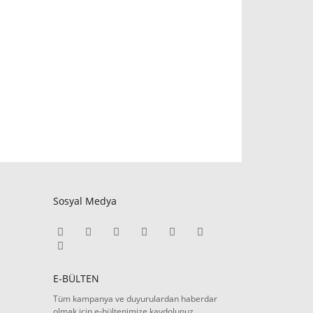
Sosyal Medya
E-BÜLTEN
Tüm kampanya ve duyurulardan haberdar
olmak için e-bültenimize kaydolunuz.