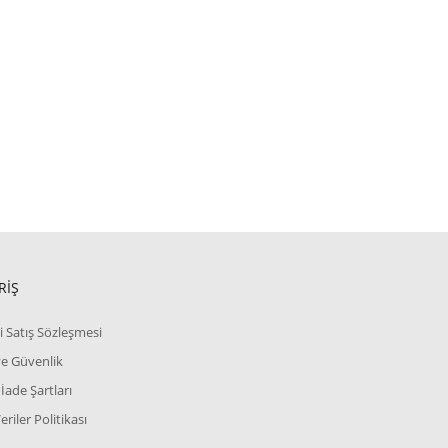
RİŞ
i Satış Sözleşmesi
 ve Güvenlik
 İade Şartları
Veriler Politikası