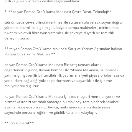
hızlı ve güvenilir teknik destek sağlanmaktadır.
5. **İtalyan Pompa Oto Yıkama Makinası Çevre Dostu Teknoloji**
Günümüzde çevre bilincinin artması ile su tasarrufu ve atık suyun doğru
yönetimi önemli hale gelmiştir. İtalyan pompa makineleri, minimum su
tüketimi ve etkili filtrasyon sistemleri ile çevreye duyarlı bir temizlik
deneyimi sunar.
**İtalyan Pompa Oto Yıkama Makinası Satış ve Yatırım Açısından İtalyan
Pompa Oto Yıkama Makinası**
İtalyan Pompa Oto Yıkama Makinası Bir satış uzmanı olarak
değerlendirildiğinde, İtalyan Pompa Oto Yıkama Makinası, uzun vadeli
yatırım için güvenilir bir tercihtir. İlk yatırım maliyeti piyasa ortalamasında
yer alırken, sağladığı yüksek performans ve dayanıklılık ile işletme
maliyetlerini düşürür.
İtalyan Pompa Oto Yıkama Makinası İşinizde müşteri memnuniyetini ve
hizmet kalitenizi artırmak amacıyla bu makinayı tercih ederek rekabet
avantajı elde edebilirsiniz. Ayrıca, makinanın kullanıcı dostu yapısı
sayesinde personel eğitimi ve günlük kullanım kolaylaşır.
**Sonuç olarak**