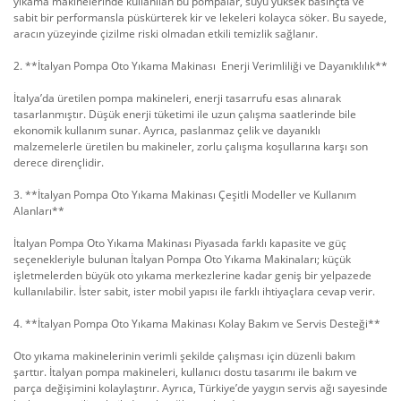
yıkama makinelerinde kullanılan bu pompalar, suyu yüksek basınçta ve
sabit bir performansla püskürterek kir ve lekeleri kolayca söker. Bu sayede,
aracın yüzeyinde çizilme riski olmadan etkili temizlik sağlanır.
2. **İtalyan Pompa Oto Yıkama Makinası Enerji Verimliliği ve Dayanıklılık**
İtalya’da üretilen pompa makineleri, enerji tasarrufu esas alınarak
tasarlanmıştır. Düşük enerji tüketimi ile uzun çalışma saatlerinde bile
ekonomik kullanım sunar. Ayrıca, paslanmaz çelik ve dayanıklı
malzemelerle üretilen bu makineler, zorlu çalışma koşullarına karşı son
derece dirençlidir.
3. **İtalyan Pompa Oto Yıkama Makinası Çeşitli Modeller ve Kullanım
Alanları**
İtalyan Pompa Oto Yıkama Makinası Piyasada farklı kapasite ve güç
seçenekleriyle bulunan İtalyan Pompa Oto Yıkama Makinaları; küçük
işletmelerden büyük oto yıkama merkezlerine kadar geniş bir yelpazede
kullanılabilir. İster sabit, ister mobil yapısı ile farklı ihtiyaçlara cevap verir.
4. **İtalyan Pompa Oto Yıkama Makinası Kolay Bakım ve Servis Desteği**
Oto yıkama makinelerinin verimli şekilde çalışması için düzenli bakım
şarttır. İtalyan pompa makineleri, kullanıcı dostu tasarımı ile bakım ve
parça değişimini kolaylaştırır. Ayrıca, Türkiye’de yaygın servis ağı sayesinde