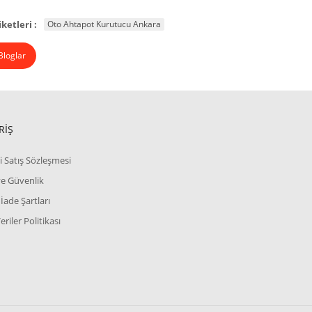
iketleri :
Oto Ahtapot Kurutucu Ankara
loglar
RİŞ
i Satış Sözleşmesi
 ve Güvenlik
 İade Şartları
Veriler Politikası