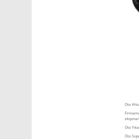
Oto Aht
Firmamı
ekipmanl
Oto Yıka
Oto Süpü