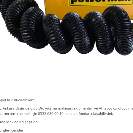
apot Kurutucu Ankara
z Ankara Ostimde olup Oto yıkama makinası ekipmanları ve Ahtapot kurutucu ma
arını temin etmek için 0532 630 00 10 nolu telefondan ulaşabilirsiniz.
ma Makinaları çeşitleri
rgleri çeşitleri