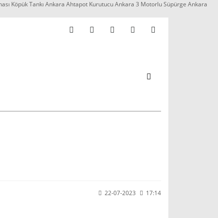
nası Köpük Tankı Ankara Ahtapot Kurutucu Ankara 3 Motorlu Süpürge Ankara
22-07-2023
17:14