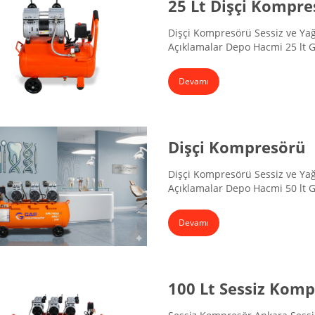
25 Lt Dişçi Kompre
Dişçi Kompresörü Sessiz ve Yağsı
Açıklamalar Depo Hacmi 25 lt G
Hava Emişi 190 lt/dk Voltaj 220
58x25x61 cm
Devamı
Dişçi Kompresörü
Dişçi Kompresörü Sessiz ve Yağsı
Açıklamalar Depo Hacmi 50 lt 
Hava Emişi 225 lt/dk Voltaj 220
67x32x69 cm
Devamı
100 Lt Sessiz Kom