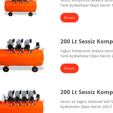
Sessiz Kompresör Ankara Sessiz 
Tank Açıklamalar Depo Hacmi 1
8 Bar Hava Emişi 470 lt/dk Volt
112x45x75 cm
Devamı
200 Lt Sessiz Kom
Yağsız Kompresör Ankara Sessiz 
Tank Açıklamalar Depo Hacmi 2
8 Bar Hava Emişi 470 lt/dk Volt
129x46x79 cm
Devamı
200 Lt Sessiz Komp
Sessiz ve Yağsız Selenoid Valf Si
Açıklamalar Depo Hacmi 200 lt
Hava Emişi 550 lt/dk Voltaj 220