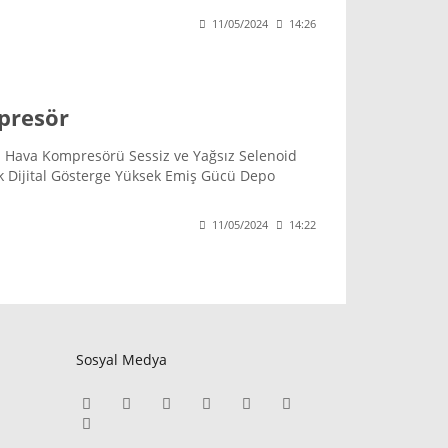
11/05/2024
14:26
presör
ız Hava Kompresörü Sessiz ve Yağsız Selenoid
Tank Dijital Gösterge Yüksek Emiş Gücü Depo
 W Güç (HP) 9 HP Hava Emişi 850 lt/dk Voltaj
 190 kg Ölçüler 165x125x60 cm
11/05/2024
14:22
Sosyal Medya