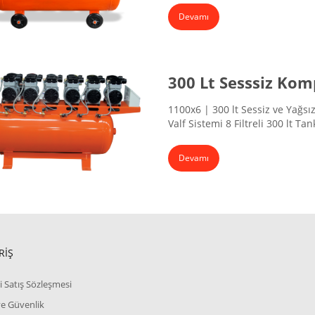
129x46x79 cm
Devamı
300 Lt Sesssiz Kom
1100x6 | 300 lt Sessiz ve Yağs
Valf Sistemi 8 Filtreli 300 lt 
Hacmi 300 lt Güç (WATT) 1100x6
220 V Ses Düzeyi 76 dB Ağırlık
Devamı
RİŞ
i Satış Sözleşmesi
 ve Güvenlik