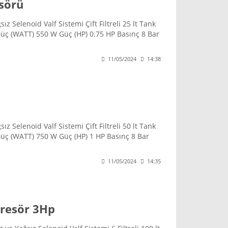
sörü
z Selenoid Valf Sistemi Çift Filtreli 25 lt Tank
üç (WATT) 550 W Güç (HP) 0.75 HP Basınç 8 Bar
 V Ses Düzeyi 55 dB Ağırlık 21.8 kg Ölçüler
11/05/2024
14:38
z Selenoid Valf Sistemi Çift Filtreli 50 lt Tank
Güç (WATT) 750 W Güç (HP) 1 HP Basınç 8 Bar
 V Ses Düzeyi 58 dB Ağırlık 29 kg Ölçüler
11/05/2024
14:35
presör 3Hp