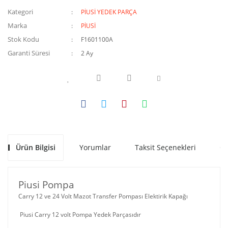
Kategori
PİUSİ YEDEK PARÇA
Marka
PİUSİ
Stok Kodu
F1601100A
Garanti Süresi
2 Ay
Ürün Bilgisi
Yorumlar
Taksit Seçenekleri
Ön
Piusi Pompa
Carry 12 ve 24 Volt Mazot Transfer Pompası Elektirik Kapağı
Piusi Carry 12 volt Pompa Yedek Parçasıdır