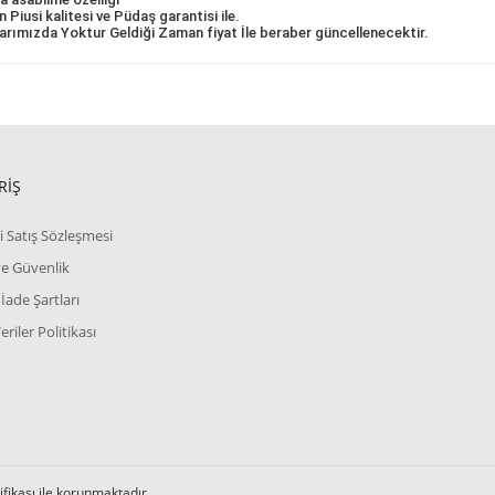
n Piusi kalitesi ve Püdaş garantisi ile.
arımızda Yoktur Geldiği Zaman fiyat İle beraber güncellenecektir.
RİŞ
i Satış Sözleşmesi
 ve Güvenlik
 İade Şartları
Veriler Politikası
tifikası ile korunmaktadır.