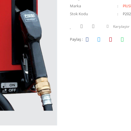
Marka
PİUS
Stok Kodu
P202
Karşılaştır
Paylaş :