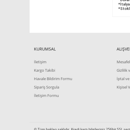
*İtalya
*Stokl
KURUMSAL
ALIŞVE
İletişim
Mesafel
Kargo Takibi
Gizlilik
Havale Bildirim Formu
İptal ve
Sipariş Sorgula
Kişisel 
İletişim Formu
© Tüm hakları saklıdır. Kredi kartı bilgileriniz 256bit SSL ser