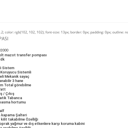
1.2; color: rgb(102, 102, 102); font-size: 13px; border: 0px; padding: 0px; outline: 
ASI
92000
olt mazot transfer pompası
/dk
li Sistem
k Koruyucu Sistemli
eli Mekanik sayaç
anabilir 3 hane
m Total görebilme
Watt
iş / Çıkış
atik Tabanca
 basma hortumu
alf
 kapama Şalteri
kilit takabilme Özelliği
oprak yağmur ve dış etkenlere karşı koruma kabini
a asabilme özelliği