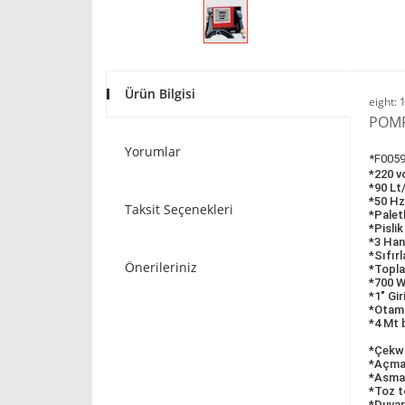
Ürün Bilgisi
eight: 
POMP
Yorumlar
*F005
*220 v
*90 Lt
*50 Hz
Taksit Seçenekleri
*Palet
*Pisli
*3 Han
*Sıfırl
Önerileriniz
*Topla
*700 
*1" Gir
*Otam
*4 Mt
*Çekw
*Açma
*Asma 
*Toz t
*Duvar