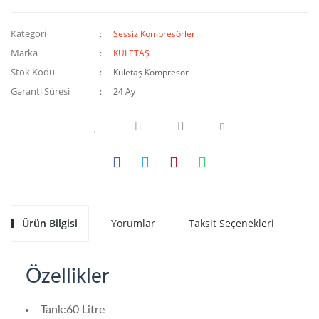
Kategori
Sessiz Kompresörler
Marka
KULETAŞ
Stok Kodu
Kuletaş Kompresör
Garanti Süresi
24 Ay
Ürün Bilgisi
Yorumlar
Taksit Seçenekleri
Ön
Özellikler
Tank:60 Litre