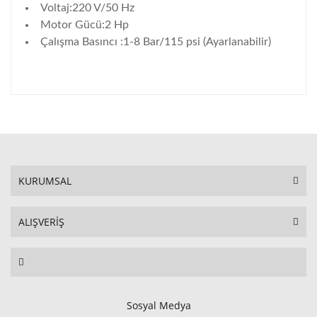
Voltaj:220 V/50 Hz
Motor Gücü:2 Hp
Çalışma Basıncı :1-8 Bar/115 psi (Ayarlanabilir)
KURUMSAL
ALIŞVERİŞ
Sosyal Medya