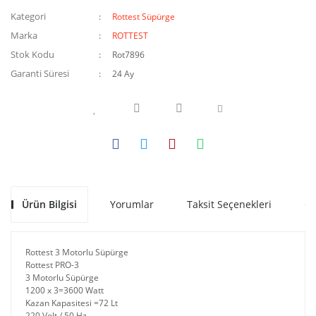
Kategori
Rottest Süpürge
Marka
ROTTEST
Stok Kodu
Rot7896
Garanti Süresi
24 Ay
Ürün Bilgisi
Yorumlar
Taksit Seçenekleri
Ön
Rottest 3 Motorlu Süpürge
Rottest PRO-3
3 Motorlu Süpürge
1200 x 3=3600 Watt
Kazan Kapasitesi =72 Lt
220 Volt / 50 Hz