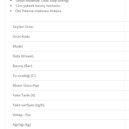
Tetikli modelde Total Stop özelliği
12m yüksek basınç hortumu
Oto Yıkama makinası Ankara
Seçilen Ürün
Ürün Kodu
Model
Debi (lt/saat)
Basınç (Bar)
Su sıcaklığı (C)
Motor Gücü (hp)
Yakıt Tankı (lt)
Yakıt sarfiyatı (kg/h)
Voltajı - Faz
Ağırlığı (kg)