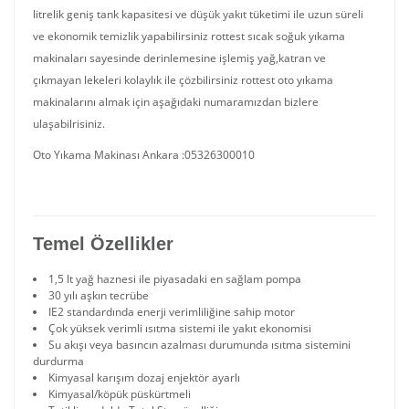
litrelik geniş tank kapasitesi ve düşük yakıt tüketimi ile uzun süreli
ve ekonomik temizlik yapabilirsiniz rottest sıcak soğuk yıkama
makinaları sayesinde derinlemesine işlemiş yağ,katran ve
çıkmayan lekeleri kolaylık ile çözbilirsiniz rottest oto yıkama
makinalarını almak için aşağıdaki numaramızdan bizlere
ulaşabilrisiniz.
Oto Yıkama Makinası Ankara :05326300010
Temel Özellikler
1,5 lt yağ haznesi ile piyasadaki en sağlam pompa
30 yılı aşkın tecrübe
IE2 standardında enerji verimliliğine sahip motor
Çok yüksek verimli ısıtma sistemi ile yakıt ekonomisi
Su akışı veya basıncın azalması durumunda ısıtma sistemini
durdurma
Kimyasal karışım dozaj enjektör ayarlı
Kimyasal/köpük püskürtmeli