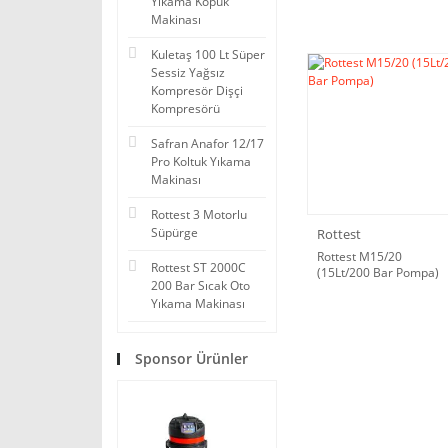
Yıkama Köpük
Makinası
Kuletaş 100 Lt Süper
Sessiz Yağsız
Kompresör Dişçi
Kompresörü
Safran Anafor 12/17
Pro Koltuk Yıkama
Makinası
Rottest 3 Motorlu
Süpürge
Rottest
Rottest M15/20
Rottest ST 2000C
(15Lt/200 Bar Pompa)
200 Bar Sıcak Oto
Yıkama Makinası
Sponsor Ürünler