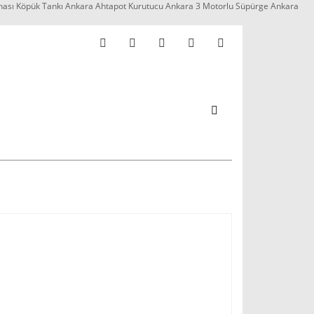
nası Köpük Tankı Ankara Ahtapot Kurutucu Ankara 3 Motorlu Süpürge Ankara